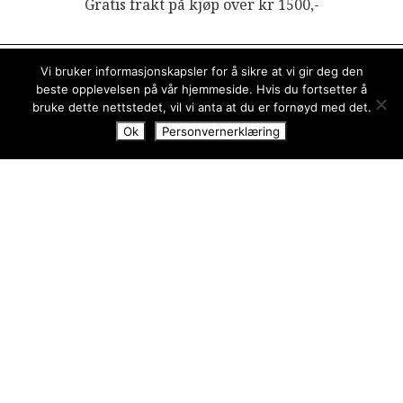
Gratis frakt på kjøp over kr 1500,-
100
kr
Inkl. MVA
Vi bruker informasjonskapsler for å sikre at vi gir deg den
beste opplevelsen på vår hjemmeside. Hvis du fortsetter å
bruke dette nettstedet, vil vi anta at du er fornøyd med det.
Sommerhonning
Legg i handlekurv
Ok
Personvernerklæring
250g
antall